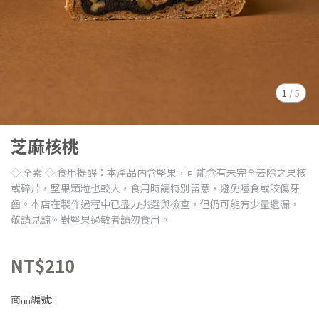
1
/
5
芝麻核桃
◇ 全素 ◇ 食用提醒：本產品內含堅果，可能含有未完全去除之果核
或碎片，堅果顆粒也較大，食用時請特別留意，避免噎食或咬傷牙
齒。本店在製作過程中已盡力挑選與檢查，但仍可能有少量遺漏，
敬請見諒。對堅果過敏者請勿食用。
NT$210
商品編號: