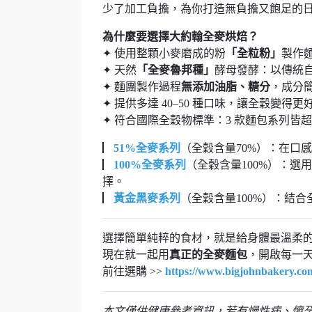
少了加工負擔，為你打造無負擔又飽足的
為什麼要選擇大約翰全麥烘焙？
✦ 使用整顆小麥磨成的粉
「全粒粉」
製作
✦ 天然
「全麥魯邦種」
酵母發酵：以傳統
✦ 麵團製作過程
無添加油脂、糖分
，成分
✦ 提供多達 40–50 種口味，讓全穀變得
✦ 符合國際全穀物標準：3 款麵包系列皆
▏
51%全麥系列
（全穀含量70%）：在口
▏
100%全麥系列
（全穀含量100%）：
擇。
▏
黃金黑麥系列
（全穀含量100%）：結
選擇簡單純粹的食材，就是給身體最溫柔
現在就一起用
真正的全麥麵包
，開啟每一
前往選購 >>
https://www.bigjohnbakery.co
本文僅供健康參考資訊，若有慢性病、懷