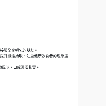
始接觸全麥麵包的朋友。
想提升纖維攝取、注重健康飲食者的理想選
物風味，口感濕潤紮實。