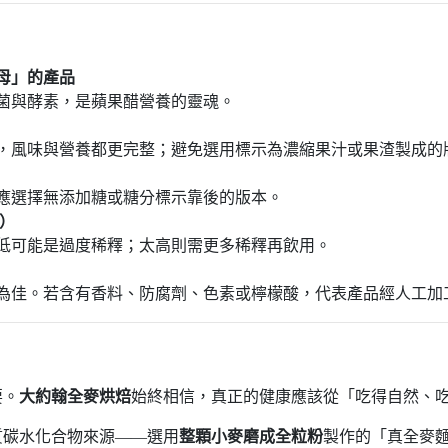
母」的產品
菌與酵素，是蘋果醋營養的靈魂。
，風味與營養都更完整；避免選用標示為濃縮果汁或果渣製成的
應選擇無添加糖或糖分標示靠後的版本。
%）
低可能是過度稀釋；太高則需更多稀釋再飲用。
為佳。若含有香料、防腐劑、色素或檸檬酸，代表產品經人工加
要。
大約翰全麥烘焙
始終相信，真正的健康應該從「吃得自然、
質碳水化合物來源——選用
整顆小麥磨成全粒粉
製作的「真全麥