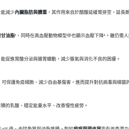
食能減少
內臟脂肪與體重
，其作用來自於醋酸延緩胃排空，延長飽
甘油脂³
，同時在高血壓動物模型中也顯示血壓下降⁴。雖仍需
，能促進胃酸分泌與腸胃蠕動，減少脹氣與消化不良的困擾。
用，可保護免疫細胞、減少自由基傷害，進而提升對抗病毒與細菌的
累積的乳酸、穩定能量水平、改善慢性疲勞。
pH 值、去除角質與油脂堆積，對於
痘痘與頭皮屑
皆有改善潛力