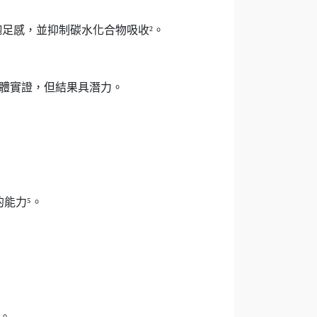
足感，並抑制碳水化合物吸收²。
人體實證，但結果具潛力。
能力⁵。
。