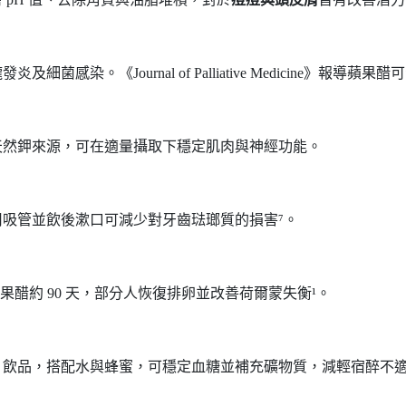
感染。《Journal of Palliative Medicine》報導
天然鉀來源，可在適量攝取下穩定肌肉與神經功能。
用吸管並飲後漱口可減少對牙齒琺瑯質的損害⁷。
果醋約 90 天，部分人恢復排卵並改善荷爾蒙失衡¹。
」飲品，搭配水與蜂蜜，可穩定血糖並補充礦物質，減輕宿醉不