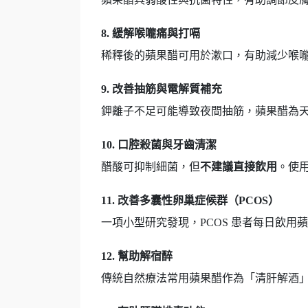
8. 緩解喉嚨痛與打嗝
稀釋後的蘋果醋可用於漱口，有助減少喉嚨發炎及細菌
9. 改善抽筋與電解質補充
鉀離子不足可能導致夜間抽筋，蘋果醋為
10. 口腔殺菌與牙齒清潔
醋酸可抑制細菌，但
不建議直接飲用
。使
11. 改善多囊性卵巢症候群（PCOS）
一項小型研究發現，PCOS 患者每日飲用蘋
12. 幫助解宿醉
傳統自然療法常用蘋果醋作為「清肝解酒