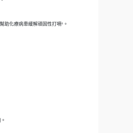
蘋果醋可幫助化療病患緩解頑固性打嗝⁶。
適。