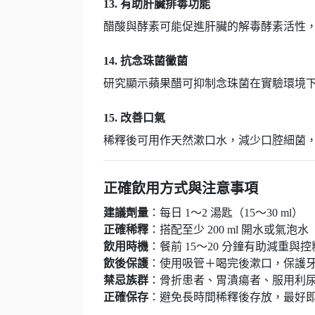
13. 有助肝臟排毒功能
醋酸與酵素可能促進肝臟的解毒酵素活性，
14. 抗念珠菌黴菌
研究顯示蘋果醋可抑制念珠菌在實驗環境下
15. 改善口氣
稀釋後可用作天然漱口水，減少口腔細菌，
正確飲用方式與注意事項
建議劑量
：每日 1～2 湯匙（15～30 ml）
正確稀釋
：搭配至少 200 ml 開水或氣泡水
飲用時機
：餐前 15～20 分鐘有助減重與控
飲後保護
：使用吸管＋喝完後漱口，保護
禁忌族群
：骨折患者、胃潰瘍者、服用利
正確保存
：避免長時間稀釋後存放，最好