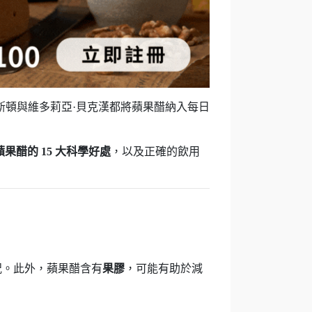
斯頓與維多莉亞·貝克漢都將蘋果醋納入每日
蘋果醋的 15 大科學好處
，以及正確的飲用
況。此外，蘋果醋含有
果膠
，可能有助於減