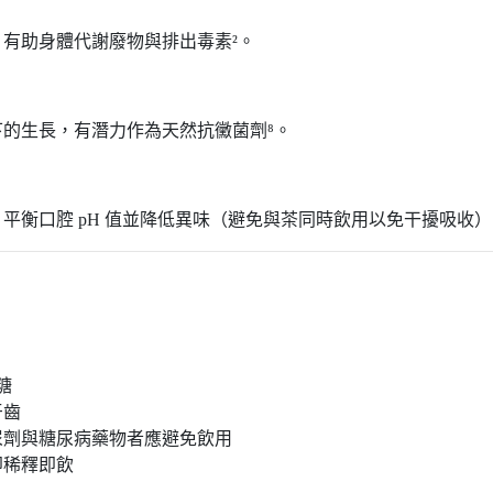
有助身體代謝廢物與排出毒素²。
的生長，有潛力作為天然抗黴菌劑⁸。
平衡口腔 pH 值並降低異味（避免與茶同時飲用以免干擾吸收）
糖
牙齒
尿劑與糖尿病藥物者應避免飲用
即稀釋即飲