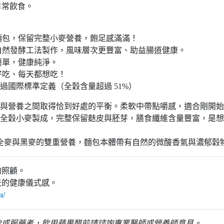
日常飲食。
麵包，保留完整小麥營養，飽足感滿滿！
自然發酵工法製作，風味層次更豐富、助益腸道健康。
簡單，健康純淨。
更好吃、每天都想吃！
超過國際標準定義（全穀含量超過 51%）
感與營養之間取得恰到好處的平衡。柔軟中帶點嚼感，適合剛開
選用全穀小麥製成，完整保留麩皮與胚芽，膳食纖維含量豐富，是
合全麥與黑麥的雙重營養，麵包本體帶有自然的微酸香氣與濃郁穀
的照顧。
天的健康儀式感。
m/
孕或服藥者，飲用蘋果醋前請諮詢專業醫師或營養師意見。