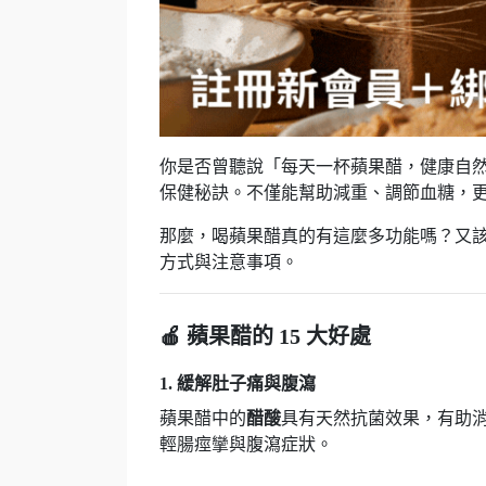
你是否曾聽說「每天一杯蘋果醋，健康自然
保健秘訣。不僅能幫助減重、調節血糖，
那麼，喝蘋果醋真的有這麼多功能嗎？又
方式與注意事項。
🍎 蘋果醋的 15 大好處
1. 緩解肚子痛與腹瀉
蘋果醋中的
醋酸
具有天然抗菌效果，有助
輕腸痙攣與腹瀉症狀。